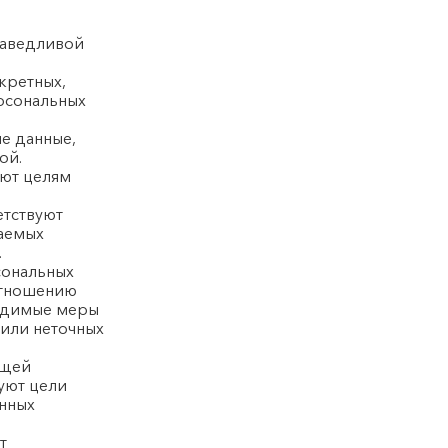
раведливой
кретных,
ерсональных
е данные,
ой.
ают целям
етствуют
ваемых
.
сональных
 отношению
ходимые меры
 или неточных
ющей
уют цели
анных
т