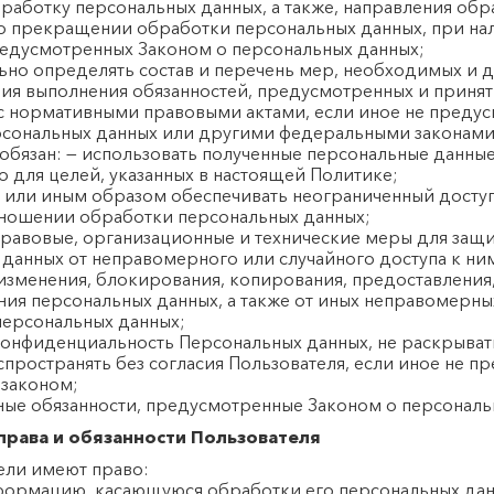
бработку персональных данных, а также, направления об
о прекращении обработки персональных данных, при на
редусмотренных Законом о персональных данных;
ьно определять состав и перечень мер, необходимых и 
ния выполнения обязанностей, предусмотренных и приня
 с нормативными правовыми актами, если иное не преду
рсональных данных или другими федеральными законами
 обязан: — использовать полученные персональные данны
 для целей, указанных в настоящей Политике;
ь или иным образом обеспечивать неограниченный досту
тношении обработки персональных данных;
правовые, организационные и технические меры для защ
данных от неправомерного или случайного доступа к ни
изменения, блокирования, копирования, предоставления
ия персональных данных, а также от иных неправомерны
персональных данных;
конфиденциальность Персональных данных, не раскрыват
спространять без согласия Пользователя, если иное не 
законом;
ные обязанности, предусмотренные Законом о персональ
права и обязанности Пользователя
тели имеют право:
нформацию, касающуюся обработки его персональных дан