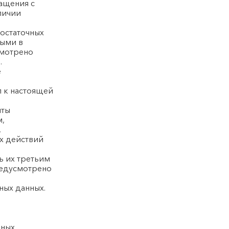
ращения с
личии
достаточных
тыми в
смотрено
.
е
п к настоящей
иты
м,
,
х действий
ь их третьим
предусмотрено
ных данных.
ных,