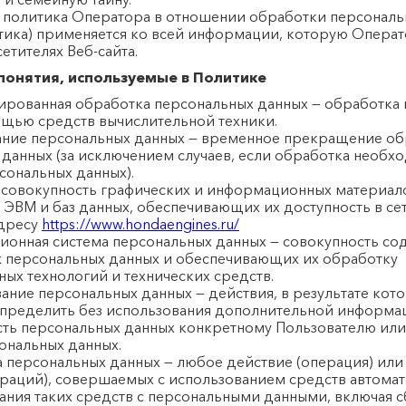
я политика Оператора в отношении обработки персональ
итика) применяется ко всей информации, которую Опера
етителях Веб-сайта.
понятия, используемые в Политике
зированная обработка персональных данных — обработка
ощью средств вычислительной техники.
вание персональных данных — временное прекращение о
данных (за исключением случаев, если обработка необх
сональных данных).
 — совокупность графических и информационных материало
ЭВМ и баз данных, обеспечивающих их доступность в се
адресу
https://www.hondaengines.ru/
ционная система персональных данных — совокупность с
х персональных данных и обеспечивающих их обработку
ых технологий и технических средств.
вание персональных данных — действия, в результате кот
пределить без использования дополнительной информа
ть персональных данных конкретному Пользователю или
ональных данных.
а персональных данных — любое действие (операция) или
ераций), совершаемых с использованием средств автома
ания таких средств с персональными данными, включая сб