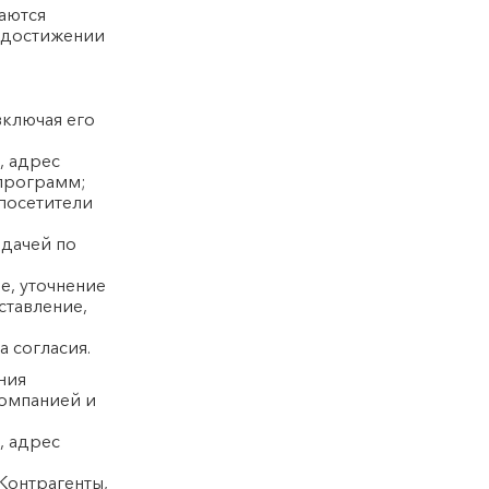
аются
в достижении
включая его
, адрес
 программ;
посетители
едачей по
е, уточнение
ставление,
 согласия.
ния
компанией и
, адрес
Контрагенты,