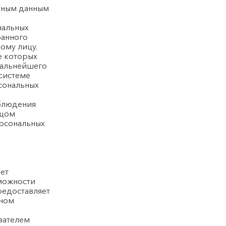
льным данным
нальных
ранного
ому лицу.
е которых
дальнейшего
системе
сональных
облюдения
ицом
ерсональных
яет
можности
предоставляет
ьном
вателем