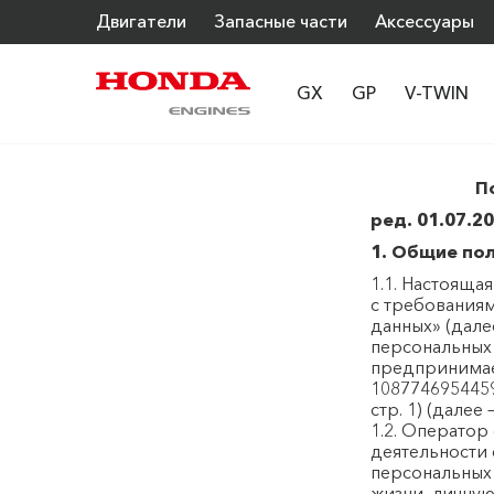
Двигатели
Запасные части
Аксессуары
GX
GP
V-TWIN
П
ред. 01.07.2
1. Общие по
1.1. Настояща
с требованиям
данных» (дале
персональных
предпринима
1087746954459,
стр. 1) (далее
1.2. Операто
деятельности 
персональных 
жизни, личную