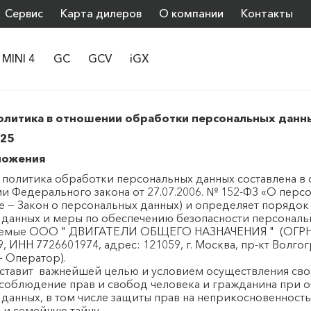
Сервис
Карта дилеров
О компании
Контакты
MINI 4
GC
GCV
iGX
олитика в отношении обработки персональных данн
025
ложения
я политика обработки персональных данных составлена в 
и Федерального закона от 27.07.2006. № 152-ФЗ «О перс
е — Закон о персональных данных) и определяет порядо
 данных и меры по обеспечению безопасности персональ
емые ООО " ДВИГАТЕЛИ ОБЩЕГО НАЗНАЧЕНИЯ " (ОГР
 ИНН 7726601974, адрес: 121059, г. Москва, пр-кт Волгогр
 — Оператор).
р ставит важнейшей целью и условием осуществления св
соблюдение прав и свобод человека и гражданина при о
данных, в том числе защиты прав на неприкосновенность
 и семейную тайну.