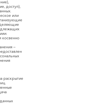
ние),
е, доступ),
анных.
ческое или
рганизующие
еделяющие
подлежащих
ыми.
и косвенно
анения —
редоставлен
рсональных
нения
—
на раскрытие
иц.
ленные
дача
 данных