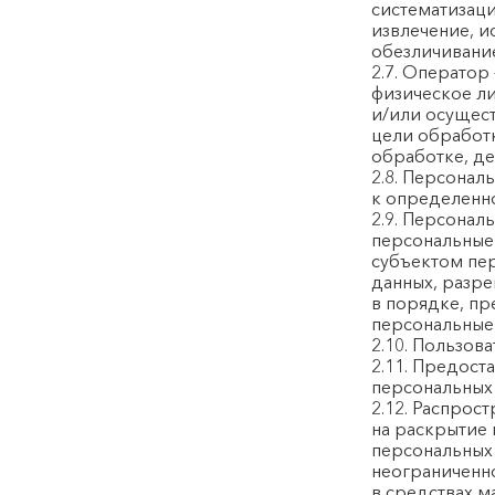
систематизаци
извлечение, и
обезличивание
2.7. Оператор
физическое л
и/или осущес
цели обработ
обработке, д
2.8. Персонал
к определенн
2.9. Персонал
персональные 
субъектом пер
данных, разр
в порядке, п
персональные
2.10. Пользов
2.11. Предост
персональных
2.12. Распрос
на раскрытие
персональных
неограниченно
в средствах 