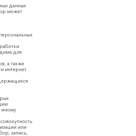
ных данных
тор может
 персональных
бработки
одима для
в, а также
ти интернет
одержащихся
орых
ции
 иному
 совокупность
тизации или
ор, запись,