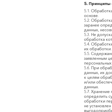
5. Принципы
5.1. Обработк
основе.
5.2. Обработк
заранее опред
данных, несов
5.3. Не допус
обработка кот
5.4. Обработк
их обработки.
5.5. Содержа
заявленным ц
персональных
5.6. При обра
данных, их до
к целям обра
и/или обеспеч
данных.
5.7. Хранение
определить су
обработки пе
не установле
выгодоприобр