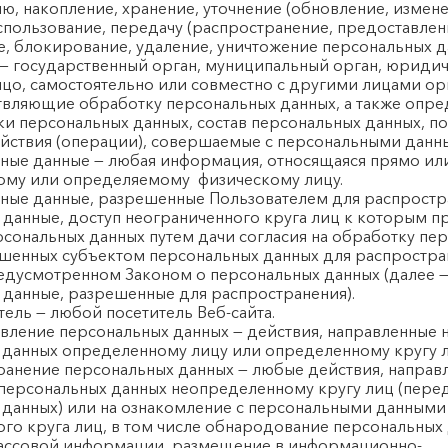
ю, накопление, хранение, уточнение (обновление, измене
спользование, передачу (распространение, предоставлени
, блокирование, удаление, уничтожение персональных д
 — государственный орган, муниципальный орган, юриди
ицо, самостоятельно или совместно с другими лицами о
твляющие обработку персональных данных, а также опр
ки персональных данных, состав персональных данных, 
ействия (операции), совершаемые с персональными данн
ьные данные — любая информация, относящаяся прямо ил
ому или определяемому физическому лицу.
ьные данные, разрешенные Пользователем для распростр
данные, доступ неограниченного круга лиц к которым п
сональных данных путем дачи согласия на обработку пе
ешенных субъектом персональных данных для распростра
редусмотренном Законом о персональных данных (далее 
 данные, разрешенные для распространения).
атель — любой посетитель Веб-сайта.
авление персональных данных — действия, направленные 
 данных определенному лицу или определенному кругу л
транение персональных данных — любые действия, направ
 персональных данных неопределенному кругу лиц (пере
 данных) или на ознакомление с персональными данными
го круга лиц, в том числе обнародование персональных
массовой информации, размещение в информационно-