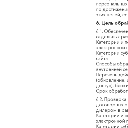
персональных
по достижени
этих целей, е
6. Цель обр
6.1. Обеспече
отдельных раз
Категории и п
электронной 
Категории суб
сайта.
Способы обра
внутренней се
Перечень дейс
(обновление, 
доступ), блок
Срок обработк
6.2. Проверка
договорных о
дилером в рам
Категории и п
электронной 
Категории суб