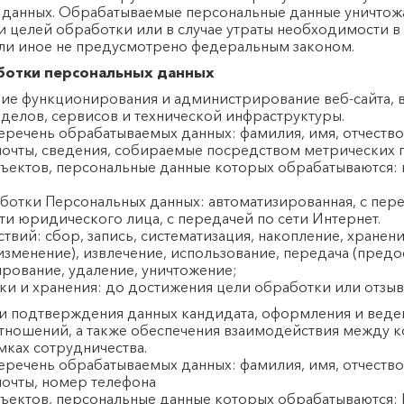
 данных. Обрабатываемые персональные данные уничтож
и целей обработки или в случае утраты необходимости 
сли иное не предусмотрено федеральным законом.
аботки персональных данных
ние функционирования и администрирование веб-сайта, 
делов, сервисов и технической инфраструктуры.
еречень обрабатываемых данных: фамилия, имя, отчество
почты, сведения, собираемые посредством метрических
ъектов, персональные данные которых обрабатываются: 
ботки Персональных данных: автоматизированная, с пер
ти юридического лица, с передачей по сети Интернет.
твий: сбор, запись, систематизация, накопление, хранени
изменение), извлечение, использование, передача (предо
ирование, удаление, уничтожение;
и и хранения: до достижения цели обработки или отзыва
 и подтверждения данных кандидата, оформления и веде
тношений, а также обеспечения взаимодействия между 
ках сотрудничества.
еречень обрабатываемых данных: фамилия, имя, отчество
почты, номер телефона
ъектов, персональные данные которых обрабатываются: 