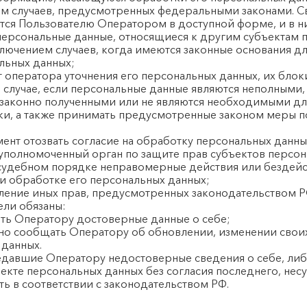
ем случаев, предусмотренных федеральными законами. С
тся Пользователю Оператором в доступной форме, и в н
персональные данные, относящиеся к другим субъектам 
ключением случаев, когда имеются законные основания д
льных данных;
т оператора уточнения его персональных данных, их бло
 случае, если персональные данные являются неполными
езаконно полученными или не являются необходимыми дл
ки, а также принимать предусмотренные законом меры п
ент отозвать согласие на обработку персональных данны
 уполномоченный орган по защите прав субъектов персо
 судебном порядке неправомерные действия или бездей
и обработке его персональных данных;
ление иных прав, предусмотренных законодательством Р
ели обязаны:
ть Оператору достоверные данные о себе;
но сообщать Оператору об обновлении, изменении свои
 данных.
редавшие Оператору недостоверные сведения о себе, ли
екте персональных данных без согласия последнего, несу
ть в соответствии с законодательством РФ.