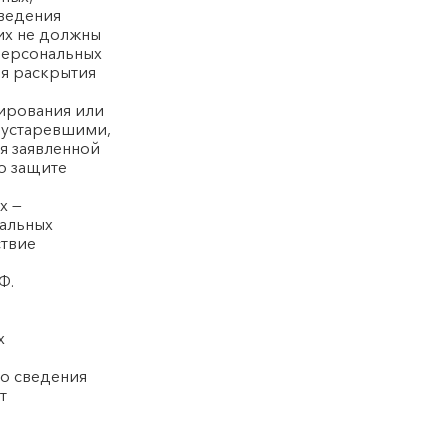
ведения
их не должны
персональных
ля раскрытия
кирования или
, устаревшими,
я заявленной
о защите
х —
нальных
ствие
Ф.
х
бо сведения
т