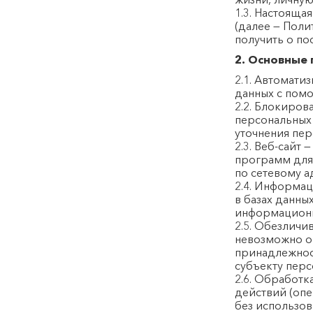
1.3. Настояща
(далее — Пол
получить о пос
2. Основные 
2.1. Автомати
данных с пом
2.2. Блокиро
персональных 
уточнения пер
2.3. Веб-сайт
программ для 
по сетевому 
2.4. Информа
в базах данны
информационн
2.5. Обезличи
невозможно о
принадлежнос
субъекту перс
2.6. Обработк
действий (оп
без использов