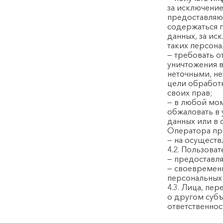
за исключени
предоставляю
содержаться 
данных, за ис
таких персона
— требовать о
уничтожения в
неточными, н
цели обработ
своих прав;
— в любой мом
обжаловать в
данных или в
Оператора пр
— на осуществ
4.2. Пользоват
— предоставля
— своевремен
персональных
4.3. Лица, пе
о другом субъ
ответственнос