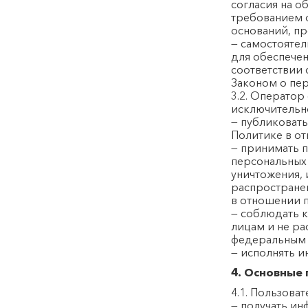
согласия на о
требованием 
оснований, п
— самостоятел
для обеспече
соответствии
Законом о пе
3.2. Оператор
исключительно
— публиковат
Политике в о
— принимать 
персональных 
уничтожения, 
распространен
в отношении 
— соблюдать 
лицам и не ра
федеральным 
— исполнять и
4. Основные 
4.1. Пользова
— получать и