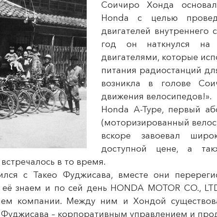
Соичиро Хонда основал
Honda с целью провед
двигателей внутреннего с
год он наткнулся на
двигателями, которые исп
питания радиостанций дл
возникла в голове Сои
движения велосипедов!».
Honda A-Type, первый а
(моторизированный велоси
вскоре завоевал широ
доступной цене, а так
 встречалось в то время.
ился с Такео Фуджисава, вместе они перереги
 её знаем и по сей день HONDA MOTOR CO., LTD
лем компании. Между ним и Хондой существова
, Фуджисава – корпоративным управлением и пр