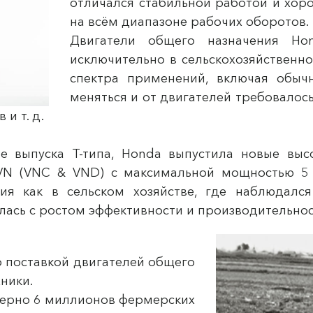
отличался стабильной работой и хо
на всём диапазоне рабочих оборотов.
Двигатели общего назначения Ho
исключительно в сельскохозяйственн
спектра применений, включая обы
меняться и от двигателей требовалос
 и т. д.
ле выпуска Т-типа, Honda выпустила новые вы
 VN (VNC & VND) с максимальной мощностью 5
ия как в сельском хозяйстве, где наблюдалс
лась с ростом эффективности и производительнос
о поставкой двигателей общего
ники.
имерно 6 миллионов фермерских