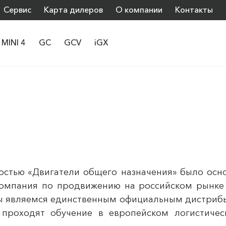
Сервис
Карта дилеров
О компании
Контакты
MINI 4
GC
GCV
iGX
остью «Двигатели общего назначения» было осно
 компания по продвижению на российском рынке
ы являемся единственным официальным дистрибь
проходят обучение в европейском логистиче