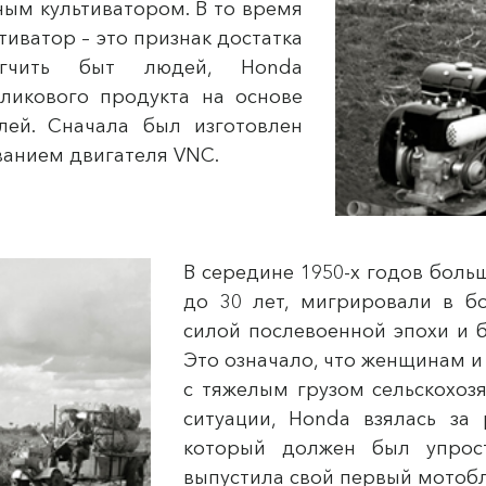
ым культиватором. В то время
тиватор – это признак достатка
егчить быт людей, Honda
еликового продукта на основе
лей. Сначала был изготовлен
ванием двигателя VNC.
В середине 1950-х годов боль
до 30 лет, мигрировали в б
силой послевоенной эпохи и 
Это означало, что женщинам 
с тяжелым грузом сельскохоз
ситуации, Honda взялась за 
который должен был упрост
выпустила свой первый мотобл