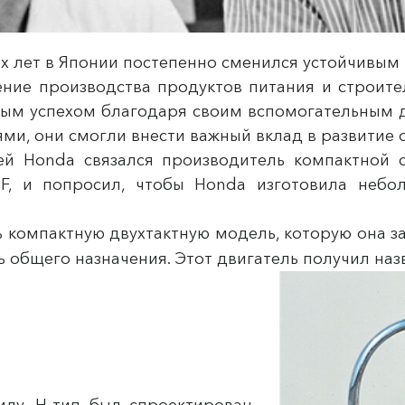
ых лет в Японии постепенно сменился устойчивы
ение производства продуктов питания и строите
ным успехом благодаря своим вспомогательным 
ми, они смогли внести важный вклад в развитие 
й Honda связался производитель компактной се
F, и попросил, чтобы Honda изготовила небол
ь компактную двухтактную модель, которую она з
ь общего назначения. Этот двигатель получил наз
лу, H-тип был спроектирован