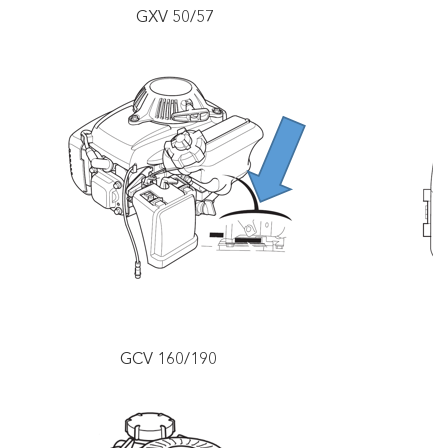
GXV 50/57
GX 2
GCV 160/190
GC 1