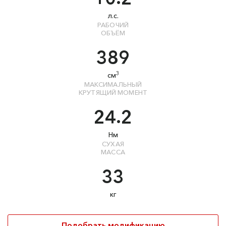
л.с.
РАБОЧИЙ
ОБЪЁМ
389
3
см
МАКСИМАЛЬНЫЙ
КРУТЯЩИЙ МОМЕНТ
24.2
Нм
СУХАЯ
МАССА
33
кг
Подобрать модификацию