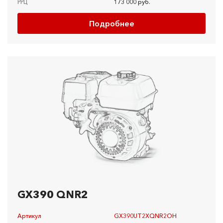
РРЦ
173 000 руб.
Подробнее
GX390 QNR2
Артикул
GX390UT2XQNR2OH