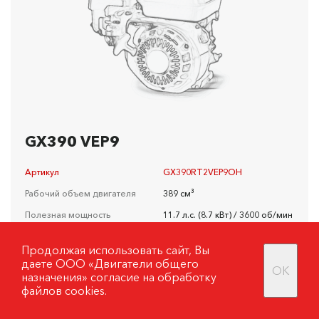
GX390 VEP9
Артикул
GX390RT2VEP9OH
Рабочий объем двигателя
389 см³
Полезная мощность
11.7 л.с. (8.7 кВт) / 3600 об/мин
РРЦ
106 500 руб.
Продолжая использовать сайт, Вы
даете ООО «Двигатели общего
Подробнее
OK
назначения»
согласие на обработку
файлов cookies.