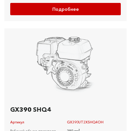
Подробнее
GX390 SHQ4
Артикул
GX390UT2XSHQ4OH
Рабочий объем двигателя
389 см³