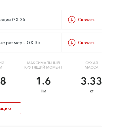
тации GX 35
Скачать
ные размеры GX 35
Скачать
ИЙ
МАКСИМАЛЬНЫЙ
СУХАЯ
М
КРУТЯЩИЙ МОМЕНТ
МАССА
.8
1.6
3.33
Нм
кг
кацию