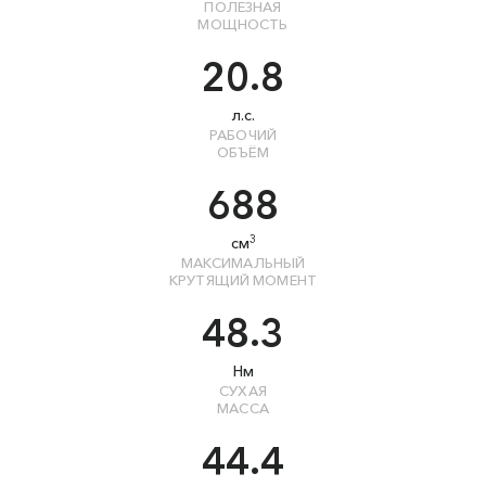
ПОЛЕЗНАЯ
МОЩНОСТЬ
20.8
л.с.
РАБОЧИЙ
ОБЪЁМ
688
3
см
МАКСИМАЛЬНЫЙ
КРУТЯЩИЙ МОМЕНТ
48.3
Нм
СУХАЯ
МАССА
44.4