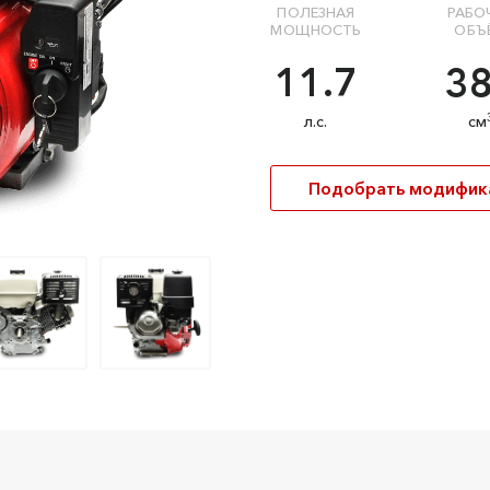
ПОЛЕЗНАЯ
РАБО
МОЩНОСТЬ
ОБЪ
11.7
3
л.с.
см
Подобрать модифи