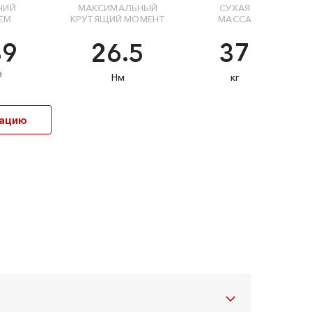
ЧИЙ
МАКСИМАЛЬНЫЙ
СУХАЯ
ЁМ
КРУТЯЩИЙ МОМЕНТ
МАССА
89
26.5
37
3
Нм
кг
кацию