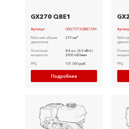
GX270 QBE1
GX
Артикул
GX270T2QBE1OH
Артик
Рабочий объем
270 см³
Рабоч
двигателя
двигат
Полезная
8.4 л.c. (6.3 кВт) /
Полез
мощность
3600 об/мин
мощно
РРЦ
101 000 руб.
РРЦ
Подробнее