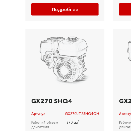
Подробнее
GX270 SHQ4
GX
Артикул
GX270UT2SHQ4OH
Артик
Рабочий объем
270 см³
Рабоч
двигателя
двигат