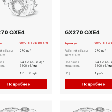
270 QXE4
GX270 QXE4
ул
GX270UT2XQXE4OH
Артикул
GX270UT2
ий объем
270 см³
Рабочий объем
270 см³
еля
двигателя
ная
8.4 л.c. (6.3 кВт) /
Полезная
8.4 л.c. (6.3 
сть
3600 об/мин
мощность
3600 об/ми
131 500 руб.
РРЦ
1 руб.
Подробнее
Подробнее