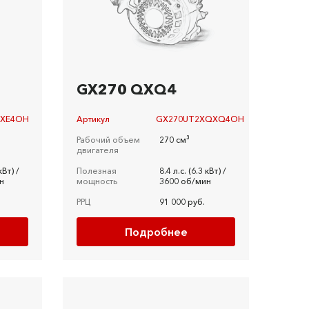
GX270 QXQ4
QXE4OH
Артикул
GX270UT2XQXQ4OH
Рабочий объем
270 см³
двигателя
кВт) /
Полезная
8.4 л.c. (6.3 кВт) /
н
мощность
3600 об/мин
РРЦ
91 000 руб.
Подробнее