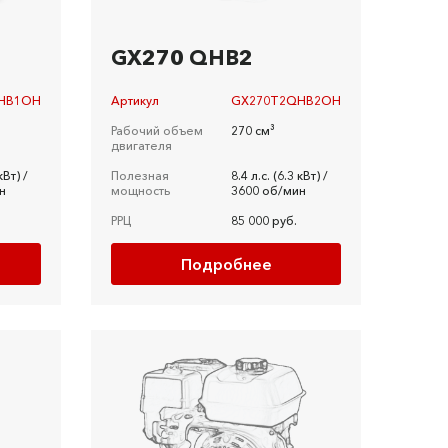
GX270 QHB2
HB1OH
Артикул
GX270T2QHB2OH
Рабочий объем
270 см³
двигателя
кВт) /
Полезная
8.4 л.c. (6.3 кВт) /
н
мощность
3600 об/мин
РРЦ
85 000 руб.
Подробнее