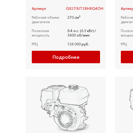
Артикул
GX270UT2XHXQ4OH
Артик
Рабочий объем
270 см³
Рабоч
двигателя
двигат
Полезная
8.4 л.c. (6.3 кВт) /
Полез
мощность
3600 об/мин
мощно
РРЦ
126 000 руб.
РРЦ
Подробнее