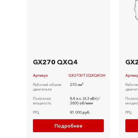
GX270 QXQ4
GX
Артикул
GX270UT2QXQ4OH
Артик
Рабочий объем
270 см³
Рабоч
двигателя
двигат
Полезная
8.4 л.c. (6.3 кВт) /
Полез
мощность
3600 об/мин
мощно
РРЦ
81 000 руб.
РРЦ
Подробнее