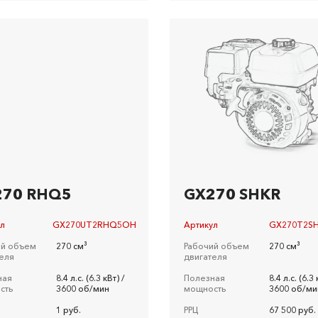
270 RHQ5
GX270 SHKR
ул
GX270UT2RHQ5OH
Артикул
GX270T2S
ий объем
270 см³
Рабочий объем
270 см³
еля
двигателя
ная
8.4 л.c. (6.3 кВт) /
Полезная
8.4 л.c. (6.3 
сть
3600 об/мин
мощность
3600 об/ми
1 руб.
РРЦ
67 500 руб.