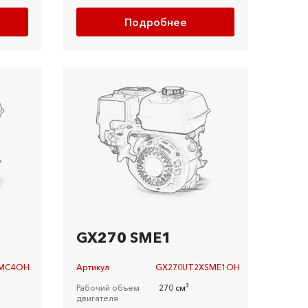
Подробнее
GX270 SME1
SMC4OH
Артикул
GX270UT2XSME1OH
Рабочий объем
270 см³
двигателя