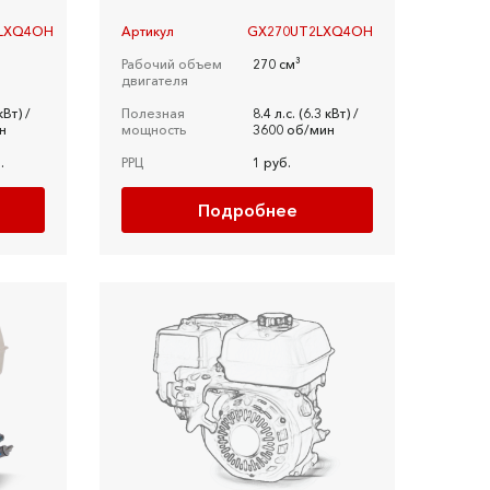
LXQ4OH
Артикул
GX270UT2LXQ4OH
Рабочий объем
270 см³
двигателя
кВт) /
Полезная
8.4 л.c. (6.3 кВт) /
н
мощность
3600 об/мин
.
РРЦ
1 руб.
Подробнее