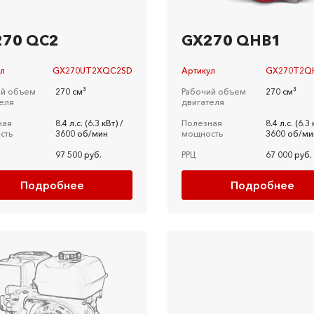
270 QC2
GX270 QHB1
ул
GX270UT2XQC2SD
Артикул
GX270T2Q
ий объем
270 см³
Рабочий объем
270 см³
еля
двигателя
ная
8.4 л.c. (6.3 кВт) /
Полезная
8.4 л.c. (6.3 
сть
3600 об/мин
мощность
3600 об/ми
97 500 руб.
РРЦ
67 000 руб.
Подробнее
Подробнее