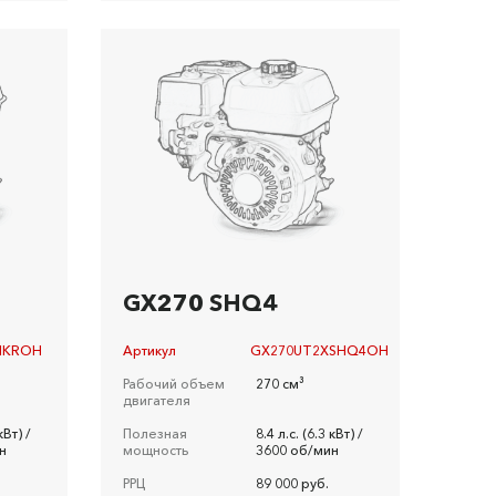
GX270 SHQ4
HKROH
Артикул
GX270UT2XSHQ4OH
Рабочий объем
270 см³
двигателя
кВт) /
Полезная
8.4 л.c. (6.3 кВт) /
н
мощность
3600 об/мин
РРЦ
89 000 руб.