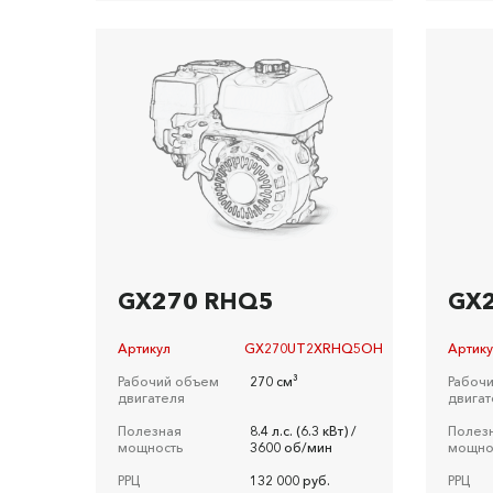
GX270 RHQ5
GX
Артикул
GX270UT2XRHQ5OH
Артик
Рабочий объем
270 см³
Рабоч
двигателя
двигат
Полезная
8.4 л.c. (6.3 кВт) /
Полез
мощность
3600 об/мин
мощно
РРЦ
132 000 руб.
РРЦ