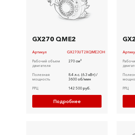
GX270 QME2
GX
Артикул
GX270UT2XQME2OH
Артик
Рабочий объем
270 см³
Рабоч
двигателя
двигат
Полезная
8.4 л.c. (6.3 кВт) /
Полез
мощность
3600 об/мин
мощно
РРЦ
142 500 руб.
РРЦ
Подробнее