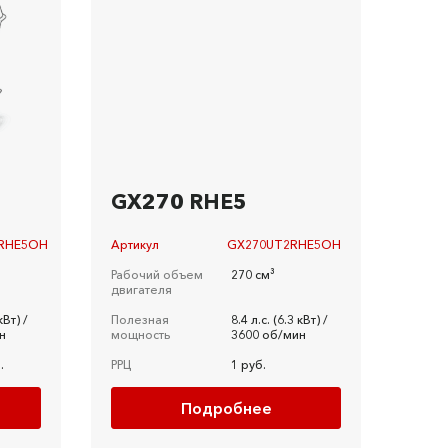
GX270 RHE5
RHE5OH
Артикул
GX270UT2RHE5OH
Рабочий объем
270 см³
двигателя
кВт) /
Полезная
8.4 л.c. (6.3 кВт) /
н
мощность
3600 об/мин
.
РРЦ
1 руб.
Подробнее