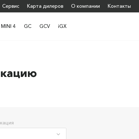
Сервис
Карта дилеров
О компании
Контакты
MINI 4
GC
GCV
iGX
икацию
кация