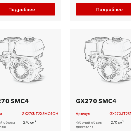
Подробнее
Подробнее
270 SMC4
GX270 SMC4
ул
GX270UT2XSMC4OH
Артикул
GX270UT2
ий объем
270 см³
Рабочий объем
270 см³
еля
двигателя