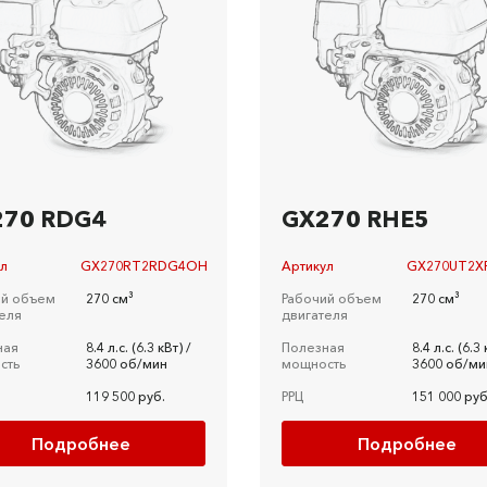
270 RDG4
GX270 RHE5
ул
GX270RT2RDG4OH
Артикул
GX270UT2X
ий объем
270 см³
Рабочий объем
270 см³
еля
двигателя
ная
8.4 л.c. (6.3 кВт) /
Полезная
8.4 л.c. (6.3 
сть
3600 об/мин
мощность
3600 об/ми
119 500 руб.
РРЦ
151 000 руб
Подробнее
Подробнее