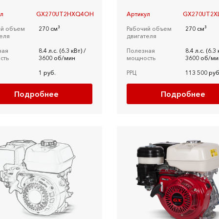
ул
GX270UT2HXQ4OH
Артикул
GX270UT2X
ий объем
270 см³
Рабочий объем
270 см³
еля
двигателя
ная
8.4 л.c. (6.3 кВт) /
Полезная
8.4 л.c. (6.3 
сть
3600 об/мин
мощность
3600 об/ми
1 руб.
РРЦ
113 500 руб
Подробнее
Подробнее