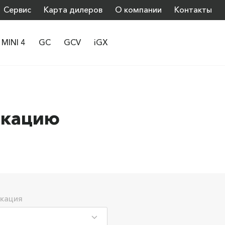
Сервис
Карта дилеров
О компании
Контакты
MINI 4
GC
GCV
iGX
икацию
кация