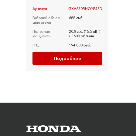
Артикул
GXV630RHQYF4SD
Рабочий объем
688 см³
двигателя
Полезная
20.8 л.c. (15.5 кBт)
мощность
/ 3600 об/мин
РРЦ
194 000 руб.
Подробнее